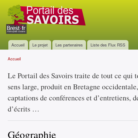
All
con
Portail
prin
des
savoirs
Accueil
Le projet
Les partenaires
Liste des Flux RSS
Menu principal
Accueil
Vous êtes ici
Le Portail des Savoirs traite de tout ce qui 
sens large, produit en Bretagne occidentale
captations de conférences et d’entretiens, d
d’écrits …
Géographie