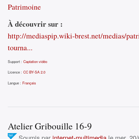
Patrimoine
À découvrir sur :
http://mediaspip.wiki-brest.net/medias/patr
tourna...
Support :
Captation vidéo
Licence :
CC BY-SA 2.0
Langue :
Français
Atelier Gribouille 16-9
Soumis par
internet-multimedia
le mer, 20/