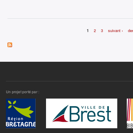
1
2
3
suivant ›
der
Pages
Un projet porté par :