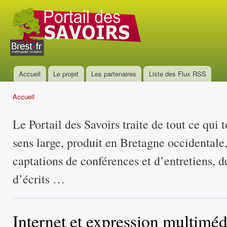
All
con
Portail
prin
des
savoirs
Accueil
Le projet
Les partenaires
Liste des Flux RSS
Menu principal
Accueil
Vous êtes ici
Le Portail des Savoirs traite de tout ce qui 
sens large, produit en Bretagne occidentale
captations de conférences et d’entretiens, d
d’écrits …
Internet et expression multiméd