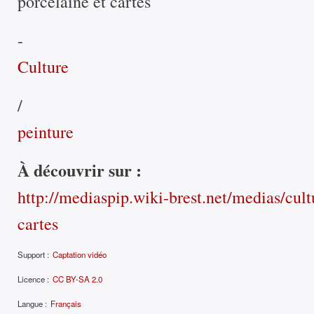
porcelaine et cartes
-
Culture
/
peinture
À découvrir sur :
http://mediaspip.wiki-brest.net/medias/cult
cartes
Support :
Captation vidéo
Licence :
CC BY-SA 2.0
Langue :
Français