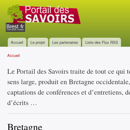
All
con
Portail
prin
des
savoirs
Accueil
Le projet
Les partenaires
Liste des Flux RSS
Menu principal
Accueil
Vous êtes ici
Le Portail des Savoirs traite de tout ce qui 
sens large, produit en Bretagne occidentale
captations de conférences et d’entretiens, d
d’écrits …
Bretagne