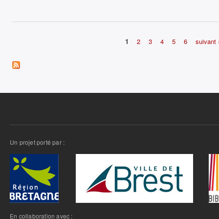
1
2
3
4
5
6
suivant 
Pages
Un projet porté par :
En collaboration avec :