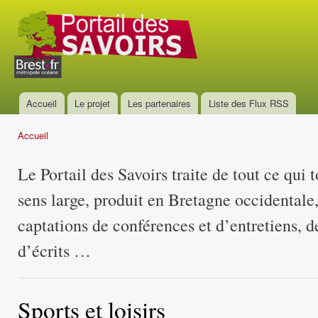
All
con
Portail
prin
des
savoirs
Accueil
Le projet
Les partenaires
Liste des Flux RSS
Menu principal
Accueil
Vous êtes ici
Le Portail des Savoirs traite de tout ce qui 
sens large, produit en Bretagne occidentale
captations de conférences et d’entretiens, d
d’écrits …
Sports et loisirs