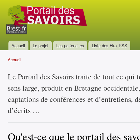
All
con
Portail
prin
des
savoirs
Accueil
Le projet
Les partenaires
Liste des Flux RSS
Menu principal
Accueil
Vous êtes ici
Le Portail des Savoirs traite de tout ce qui 
sens large, produit en Bretagne occidentale
captations de conférences et d’entretiens, d
d’écrits …
Qu'est-ce que le portail des savo