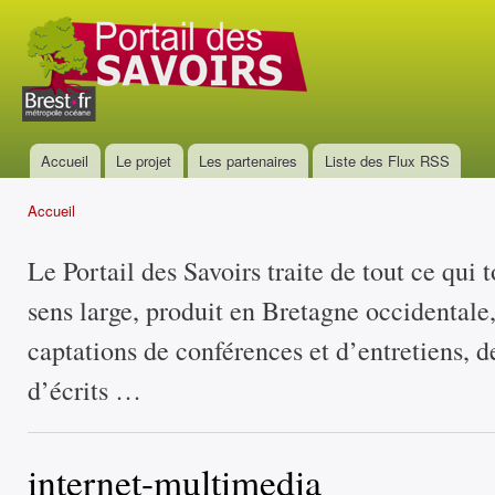
All
con
Portail
prin
des
savoirs
Accueil
Le projet
Les partenaires
Liste des Flux RSS
Menu principal
Accueil
Vous êtes ici
Le Portail des Savoirs traite de tout ce qui 
sens large, produit en Bretagne occidentale
captations de conférences et d’entretiens, d
d’écrits …
internet-multimedia