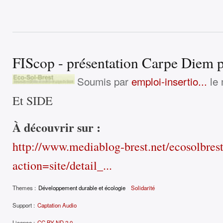
FIScop - présentation Carpe Diem p
Soumis par
emploi-insertio...
le 
Et SIDE
À découvrir sur :
http://www.mediablog-brest.net/ecosolbres
action=site/detail_...
Themes :
Développement durable et écologie
Solidarité
Support :
Captation Audio
Licence :
CC BY-ND 2.0