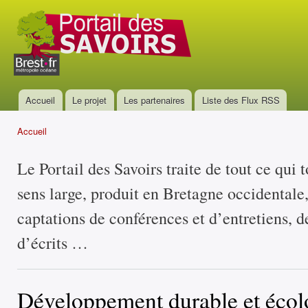
All
con
Portail
prin
des
savoirs
Accueil
Le projet
Les partenaires
Liste des Flux RSS
Menu principal
Accueil
Vous êtes ici
Le Portail des Savoirs traite de tout ce qui 
sens large, produit en Bretagne occidentale
captations de conférences et d’entretiens, d
d’écrits …
Développement durable et écol