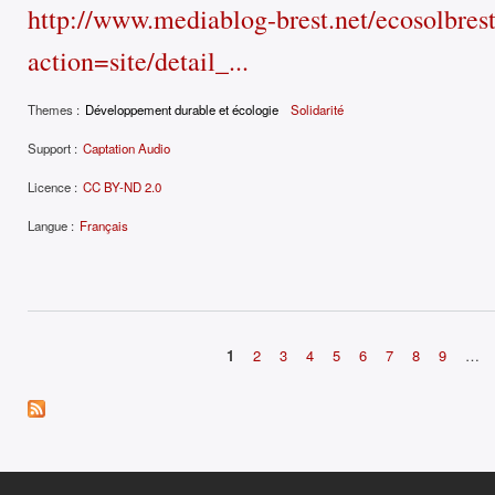
http://www.mediablog-brest.net/ecosolbres
action=site/detail_...
Themes :
Développement durable et écologie
Solidarité
Support :
Captation Audio
Licence :
CC BY-ND 2.0
Langue :
Français
1
2
3
4
5
6
7
8
9
…
Pages