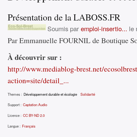
Présentation de la LABOSS.FR
Soumis par
emploi-insertio...
le 
Par Emmanuelle FOURNIL de Boutique Sol
À découvrir sur :
http://www.mediablog-brest.net/ecosolbres
action=site/detail_...
Themes :
Développement durable et écologie
Solidarité
Support :
Captation Audio
Licence :
CC BY-ND 2.0
Langue :
Français