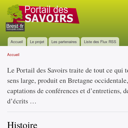
All
con
Portail
prin
des
savoirs
Accueil
Le projet
Les partenaires
Liste des Flux RSS
Menu principal
Accueil
Vous êtes ici
Le Portail des Savoirs traite de tout ce qui 
sens large, produit en Bretagne occidentale
captations de conférences et d’entretiens, d
d’écrits …
Histoire