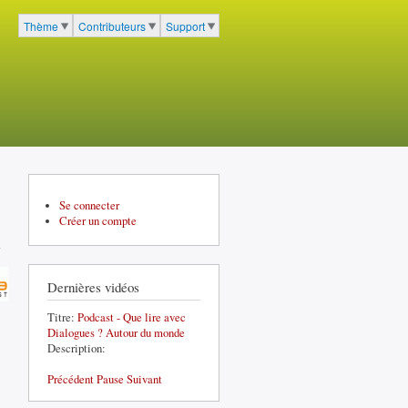
cher
Thème
Contributeurs
Support
Menu du portail à 3 entrées
Se connecter
Créer un compte
Dernières vidéos
Titre:
Podcast - Que lire avec
Dialogues ? Autour du monde
Description:
Précédent
Pause
Suivant