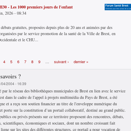
8H30 - Les 1000 premiers jours de l'enfant
in, 2026 - 08:34
 débats gratuites, proposées depuis plus de 20 ans et animées par des
 organisées par le service promotion de la santé de la Ville de Brest, en
Occidentale et le CHU...
4
5
6
7
8
9
…
suivant ›
dernier »
 savoirs ?
1/04/2004 - 16:39
té par le réseau des bibliothèques municipales de Brest en lien avec le service
est dans le cadre de l'appel à projets multimédia du Pays de Brest, a été
gne et a reçu son soutien financier au titre de l'enveloppe numérique du
t porte sur la constitution d’un portail collaboratif, destiné au grand public.
ublics ou privés présents sur ce territoire proposent des rencontres, débats,
s, scientifiques, économiques et sociaux, dont un nombre croissant fait
ligne sur les sites des différentes structures, ce portail a pour vocation de