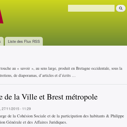
Aller au
Recher
contenu
Formulaire de recherche
principal
s
Liste des Flux RSS
i touche au « savoir », au sens large, produit en Bretagne occidentale, sous la
retiens, de diaporamas, d’articles et d’écrits …
e de la Ville et Brest métropole
, 27/11/2015 - 11:29
rge de la Cohésion Sociale et de la participation des habitants & Philippe
ion Générale et des Affaires Juridiques.