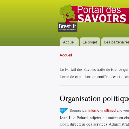
Portail
des
savoirs
Accueil
Le projet
Les partenaire
Menu principal
Accueil
Vous êtes ici
Le Portail des Savoirs traite de tout ce qu
forme de captations de conférences et d’ent
Organisation politiqu
Soumis par
internet-multimedia
le ven
Jean-Luc Polard, adjoint au maire en cha
Coat, directeur des services Administrat