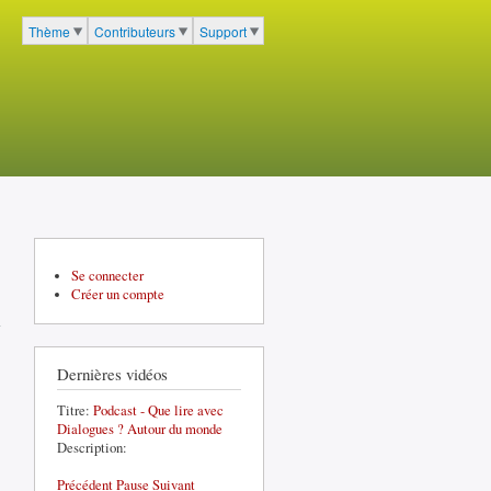
cher
Thème
Contributeurs
Support
Menu du portail à 3 entrées
Se connecter
Créer un compte
Dernières vidéos
Titre:
Podcast - Que lire avec
Dialogues ? Autour du monde
Description:
Précédent
Pause
Suivant