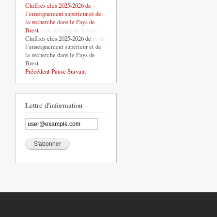
Chiffres clés 2025-2026 de
La base de défense de Brest-
l’enseignement supérieur et de
Lorient, un acteur structurant du
la recherche dans le Pays de
territoire
Brest
La base de défense de Brest-
Chiffres clés 2025-2026 de
Lorient, un acteur structurant du
l’enseignement supérieur et de
territoire
la recherche dans le Pays de
Brest
Précédent
Pause
Suivant
Lettre d'information