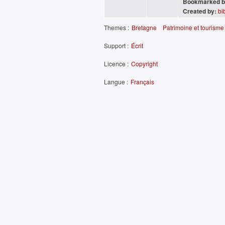
Bookmarked b
Created by:
bi
Themes :
Bretagne
Patrimoine et tourisme
Support :
Écrit
Licence :
Copyright
Langue :
Français