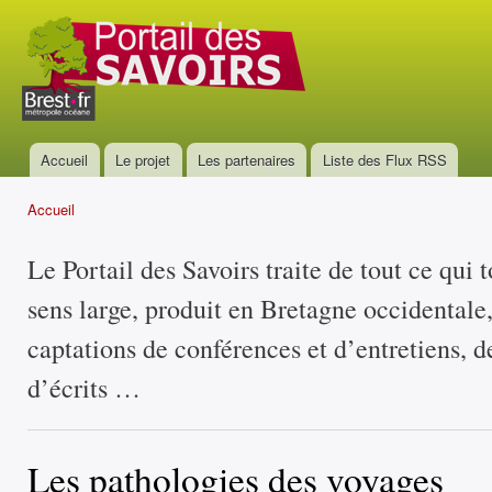
All
con
Portail
prin
des
savoirs
Accueil
Le projet
Les partenaires
Liste des Flux RSS
Menu principal
Accueil
Vous êtes ici
Le Portail des Savoirs traite de tout ce qui 
sens large, produit en Bretagne occidentale
captations de conférences et d’entretiens, d
d’écrits …
Les pathologies des voyages