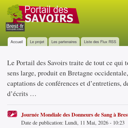
All
con
Portail
prin
des
savoirs
Accueil
Le projet
Les partenaires
Liste des Flux RSS
Menu principal
Le Portail des Savoirs traite de tout ce qui 
sens large, produit en Bretagne occidentale
captations de conférences et d’entretiens, d
d’écrits …
Journée Mondiale des Donneurs de Sang à Bres
Date de publication:
Lundi, 11 Mai, 2026 - 10:23