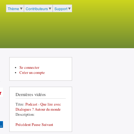
cher
Thème
Contributeurs
Support
Menu du portail à 3 entrées
Se connecter
Créer un compte
Dernières vidéos
Titre:
Podcast - Que lire avec
Dialogues ? Autour du monde
Description:
Précédent
Pause
Suivant