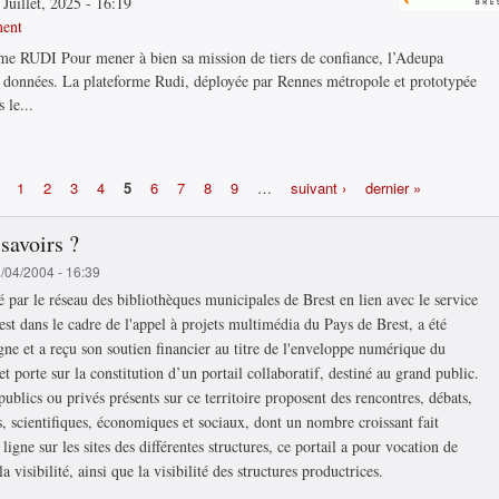
Juillet, 2025 - 16:19
ment
orme RUDI Pour mener à bien sa mission de tiers de confiance, l’Adeupa
de données. La plateforme Rudi, déployée par Rennes métropole et prototypée
 le...
1
2
3
4
5
6
7
8
9
…
suivant ›
dernier »
 savoirs ?
1/04/2004 - 16:39
té par le réseau des bibliothèques municipales de Brest en lien avec le service
est dans le cadre de l'appel à projets multimédia du Pays de Brest, a été
gne et a reçu son soutien financier au titre de l'enveloppe numérique du
t porte sur la constitution d’un portail collaboratif, destiné au grand public.
ublics ou privés présents sur ce territoire proposent des rencontres, débats,
s, scientifiques, économiques et sociaux, dont un nombre croissant fait
ligne sur les sites des différentes structures, ce portail a pour vocation de
 visibilité, ainsi que la visibilité des structures productrices.