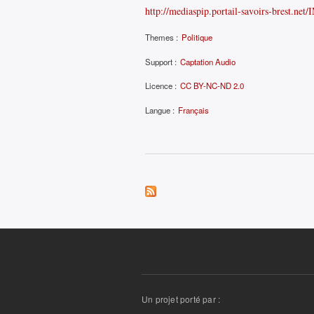
http://mediaspip.portail-savoirs-brest.ne
Themes :
Politique
Support :
Captation Audio
Licence :
CC BY-NC-ND 2.0
Langue :
Français
Un projet porté par :