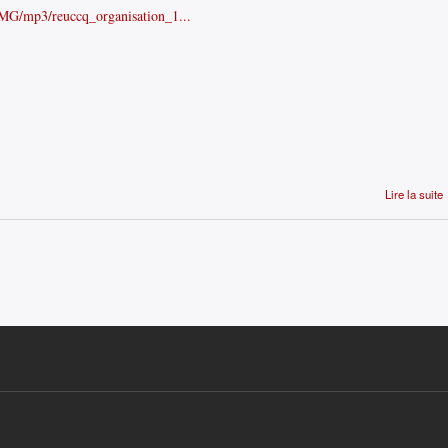
t/IMG/mp3/reuccq_organisation_1...
Lire la suite